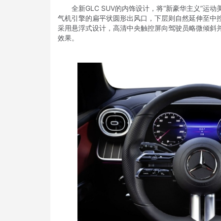
全新GLC SUV的内饰设计，将“新豪华主义”运
气机引擎的扁平状圆形出风口，下层则自然延伸至中控台。
采用悬浮式设计，高清中央触控屏向驾驶员略微倾斜
效果。