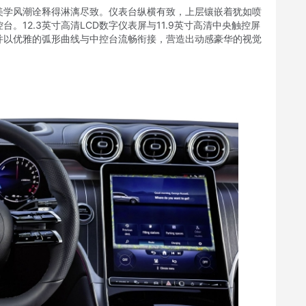
动美学风潮诠释得淋漓尽致。仪表台纵横有致，上层镶嵌着犹如喷
12.3英寸高清LCD数字仪表屏与11.9英寸高清中央触控屏
并以优雅的弧形曲线与中控台流畅衔接，营造出动感豪华的视觉