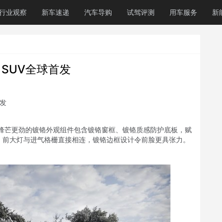
行业观察
新车速递
汽车导购
试驾评测
用车服务
新
 SUV全球首发
，锋芒更劲的镀铬外观组件包含镀铬窗框、镀铬质感防护底板，赋
，前大灯与进气格栅直接相连，镀铬边框设计令前脸更具张力。