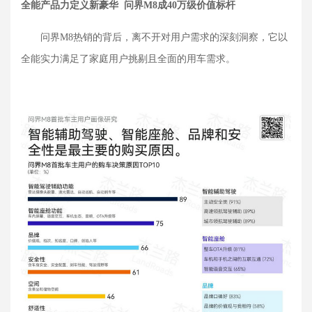
全能产品力定义新豪华
问界
M
8
成
4
0
万级价值标杆
问界
M8热销
的
背后，离不开对用户需求的深刻洞察，
它以
全能实力满足了家庭用户挑剔且全面的用车需求。