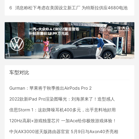
6
消息称松下考虑在美国设立新工厂 为特斯拉供应4680电池
车型对比
Gurman：苹果将于秋季推出AirPods Pro 2
2022款新iPad Pro渲染图曝光：刘海屏来了！造型感人
倍思Storm 1：这款降噪耳机400多元，出乎意料地好用
120Hz高刷+游戏独显芯片 一加Ace给你极致游戏体验！
中兴AX3000巡天版路由器官宣 5月9日与Axon40齐亮相