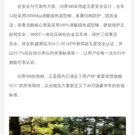
在安全与可靠性方面，问界
M8
采用超五星安全设计，全车
12处采用2000Mpa潜艇级热成型钢，多重结
构防护，固若金
汤；前乘员舱核心骨架采用
100%潜艇级热成型钢，硬
核保护主
副驾安全；
9800T一体化压铸铝合金后车体
，保护三排乘员
安
全。
其
在权威测试
2024
C-NCAP
中
获得超五星安全认证，并
以
93.7%综合得分率位列评测标准第一
，让用户在每一次出行中
都能尽享从容。
问界
M8
的
热销，正是
因为它
满足了用户对
“家庭智慧旗舰
SUV”的所有期待，
以全能实力重新定义了
40万级豪华车的价值
标准。