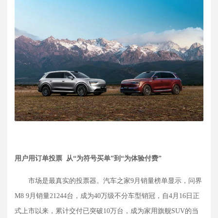
用户用订单投票
从
“为符号买单”到“为体验付费”
市场是最真实的投票器。汽车之家
9月销量榜单
显示
，问界
M8 9月销量21244台，成为40万级不分车型销冠，自4月16日正
式上市以来，累计交付
已
突破
10万台，
成为
家用旗舰
SUV
的当