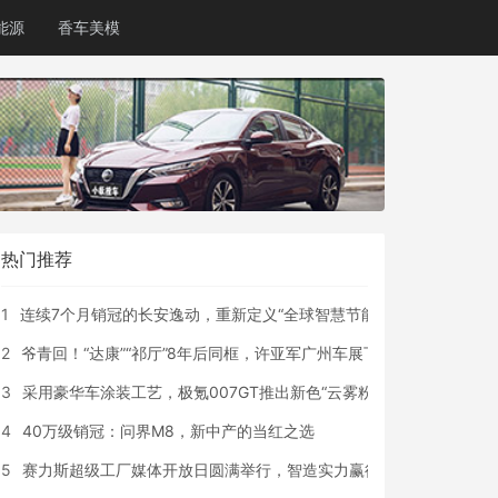
能源
香车美模
热门推荐
1
连续7个月销冠的长安逸动，重新定义“全球智慧节能家轿新标杆”
2
爷青回！“达康”“祁厅”8年后同框，许亚军广州车展下单极氪9X
3
采用豪华车涂装工艺，极氪007GT推出新色“云雾粉”
4
40万级销冠：问界M8，新中产的当红之选
5
赛力斯超级工厂媒体开放日圆满举行，智造实力赢得广泛好评