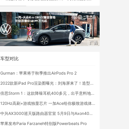
车型对比
Gurman：苹果将于秋季推出AirPods Pro 2
2022款新iPad Pro渲染图曝光：刘海屏来了！造型感人
倍思Storm 1：这款降噪耳机400多元，出乎意料地好用
120Hz高刷+游戏独显芯片 一加Ace给你极致游戏体验！
中兴AX3000巡天版路由器官宣 5月9日与Axon40齐亮相
苹果发布Paria Farzaneh特别版Powerbeats Pro