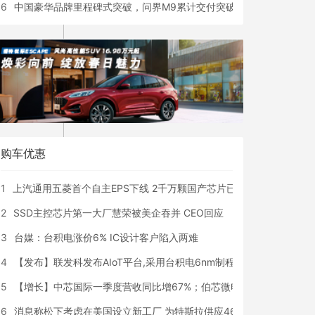
6
中国豪华品牌里程碑式突破，问界M9累计交付突破25万辆
购车优惠
1
上汽通用五菱首个自主EPS下线 2千万颗国产芯片已上车
2
SSD主控芯片第一大厂慧荣被美企吞并 CEO回应
3
台媒：台积电涨价6% IC设计客户陷入两难
4
【发布】联发科发布AIoT平台,采用台积电6nm制程；高通推出下一
5
【增长】中芯国际一季度营收同比增67%；伯芯微电子封装项目建成投
6
消息称松下考虑在美国设立新工厂 为特斯拉供应4680电池